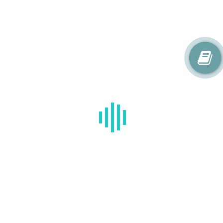
ЗРЕНИЕ НАИЛУЧШЕГО КАЧЕСТВА
Профессиональный подход к каждому пациенту.
Индивидуальные программы лечения с учётом возраста и
особенностей зрения.
Подробнее