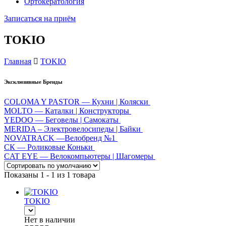
Ортокератология
Записаться на приём
TOKIO
Главная
TOKIO
Эксклюзивные Бренды
COLOMA Y PASTOR — Кухни | Коляски
MOLTO — Каталки | Конструкторы
YEDOO — Беговелы | Самокаты
MERIDA – Электровелосипеды | Байки
NOVATRACK —Велобренд №1
СК — Роликовые Коньки
CAT EYE — Велокомпьютеры | Шагомеры
Показаны 1 - 1 из 1 товара
TOKIO
Нет в наличии