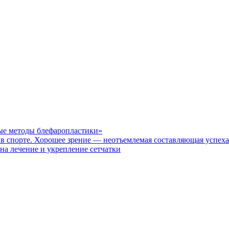
е методы блефаропластики»
Хорошее зрение — неотъемлемая составляющая успеха 
 лечение и укрепление сетчатки